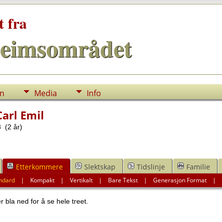
t fra
eimsområdet
nn
Media
Info
Carl Emil
 (2 år)
Etterkommere
Slektskap
Tidslinje
Familie
ndard
|
Kompakt
|
Vertikalt
|
Bare Tekst
|
Generasjon Format
 bla ned for å se hele treet.