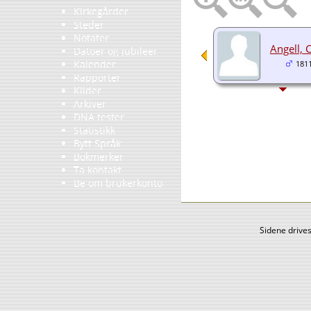
Kirkegårder
Steder
Notater
Angell, 
Datoer og jubileer
Kalender
181
Rapporter
Kilder
Arkiver
DNA tester
Statistikk
Bytt Språk
Bokmerker
Ta kontakt
Be om brukerkonto
Sidene drive