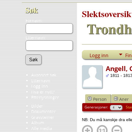
Søk
Slektsoversik
Fornavn:
Trondh
Etternavn:
Logg inn
Fi
Angell, 
Avansert søk
1811 - 1813
Etternavn
Logg inn
Hva er nytt?
Etterlysninger
Person
Aner
Bilder
Generasjoner:
Sta
Dokumenter
Gravsteiner
NB: Du må kanskje dra eller
Album
Alle media