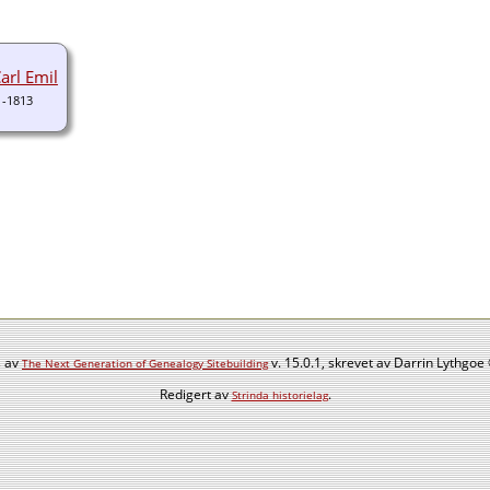
Carl Emil
1-1813
s av
v. 15.0.1, skrevet av Darrin Lythgo
The Next Generation of Genealogy Sitebuilding
Redigert av
.
Strinda historielag