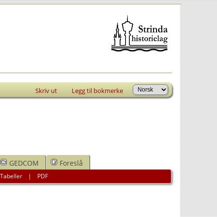
Skriv ut
Legg til bokmerke
GEDCOM
Foreslå
|
Tabeller
|
PDF