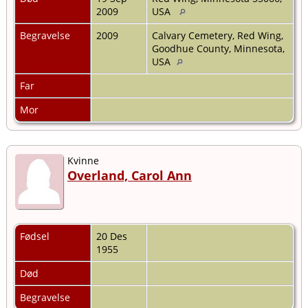
2009
USA
Begravelse
2009
Calvary Cemetery, Red Wing,
Goodhue County, Minnesota,
USA
Far
Mor
Kvinne
Overland, Carol Ann
Fødsel
20 Des
1955
Død
Begravelse