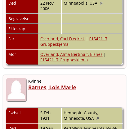
Død
22 Nov
Minneapolis, USA
2006
Begravelse
Ekteskap
Far
Overland, Carl Fredrick
|
F1542117
Gruppeskjema
Mor
Overland, Alma Bertina f. Elsnes
|
F1542117 Gruppeskjema
Kvinne
Barnes, Lois Marie
Fødsel
5 Feb
Hennepin County,
1921
Minnesota, USA
Død
19 Sep
Red Wing, Minnesota 55066,