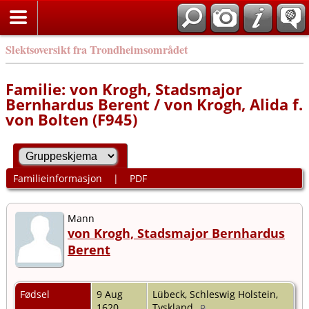
Slektsoversikt fra Trondheimsområdet
Familie: von Krogh, Stadsmajor
Bernhardus Berent / von Krogh, Alida f.
von Bolten (F945)
Familieinformasjon
|
PDF
Mann
von Krogh, Stadsmajor Bernhardus
Berent
Fødsel
9 Aug
Lübeck, Schleswig Holstein,
1620
Tyskland