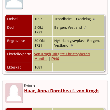
Fødsel
1653
Trondheim, Trøndelag
Død
2 Okt
Bergen, Vestland
1721
Begravelse
30 Okt
Nykirken gravplass, Bergen,
1721
Vestland
Ektefelle/partner
von Krogh, Birgitte Christopherdtr
Munthe
|
F946
Ekteskap
1681
Kvinne
Haar, Anna Dorothea f. von Krogh