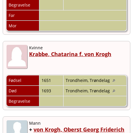
Begravelse
Far
Mor
Kvinne
Krabbe, Chatarina f. von Krogh
Fødsel
1651
Trondheim, Trøndelag
Død
1693
Trondheim, Trøndelag
Begravelse
Mann
+
von Krogh, Oberst Georg Friderich