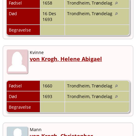
Fødsel
1658
Trondheim, Trøndelag
Død
16 Des
Trondheim, Trøndelag
1693
Begravelse
Kvinne
von Krogh, Helene Abigael
Fødsel
1660
Trondheim, Trøndelag
Død
1693
Trondheim, Trøndelag
Begravelse
Mann
von Krogh, Christopher