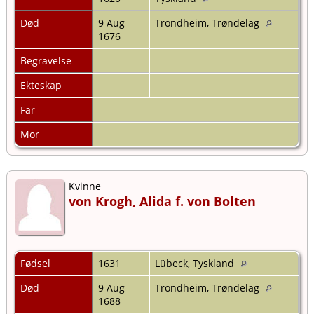
Død
9 Aug
Trondheim, Trøndelag
1676
Begravelse
Ekteskap
Far
Mor
Kvinne
von Krogh, Alida f. von Bolten
Fødsel
1631
Lübeck, Tyskland
Død
9 Aug
Trondheim, Trøndelag
1688