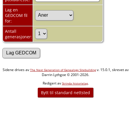
Lag en
GEDCOM fil
for:
Antall
generasjoner:
Sidene drives av
v. 15.0.1, skrevet av
The Next Generation of Genealogy Sitebuilding
Darrin Lythgoe © 2001-2026.
Redigert av
.
Strinda historielag
Bytt til standard nettsted