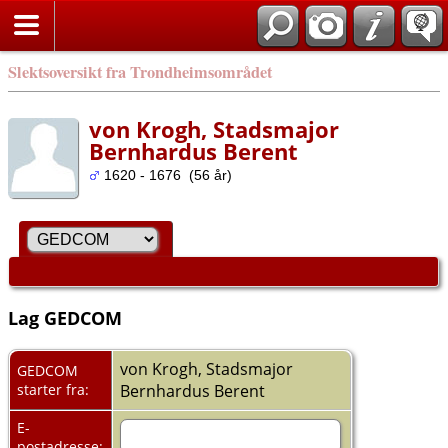
Slektsoversikt fra Trondheimsområdet
von Krogh, Stadsmajor
Bernhardus Berent
1620 - 1676 (56 år)
Lag GEDCOM
von Krogh, Stadsmajor
GEDCOM
starter fra:
Bernhardus Berent
E-
postadresse: