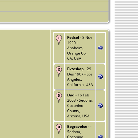
Fødsel
- 8 Nov
1920 -
Anaheim,
Orange Co,
CA, USA
Ekteskap
- 29
Des 1967 - Los
Angeles,
California, USA
Død
- 16 Feb
2003 - Sedona,
Coconino
County,
Arizona, USA
Begravelse
- -
Sedona,
Coconino