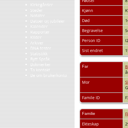
Fødsel
8
Kirkegårder
Steder
Kjønn
K
Notater
Død
1
Datoer og jubileer
Kalender
Begravelse
S
Rapporter
Kilder
Person ID
I
Arkiver
DNA tester
Sist endret
1
Statistikk
Bytt Språk
Bokmerker
Far
B
Ta kontakt
å
Be om brukerkonto
Mor
S
G
Famile ID
F
Familie
F
Ekteskap
2