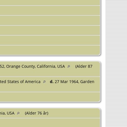
52, Orange County, California, USA
(Alder 87
nited States of America
d.
27 Mar 1964, Garden
nia, USA
(Alder 76 år)