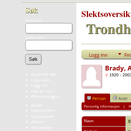
Søk
Slektsoversik
Fornavn:
Trondh
Etternavn:
Logg inn
Fi
Brady, A
Avansert søk
1920 - 2003
Etternavn
Logg inn
Hva er nytt?
Etterlysninger
Person
Aner
Bilder
Personlig informasjon
|
H
Dokumenter
Gravsteiner
Navn
B
Album
Alle media