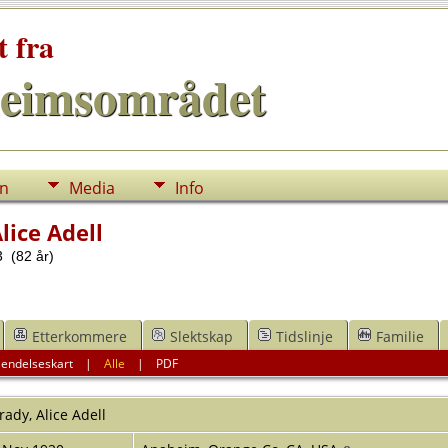
t fra
eimsområdet
nn
Media
Info
lice Adell
 (82 år)
Etterkommere
Slektskap
Tidslinje
Familie
endelseskart
|
Alle
|
PDF
rady
,
Alice Adell