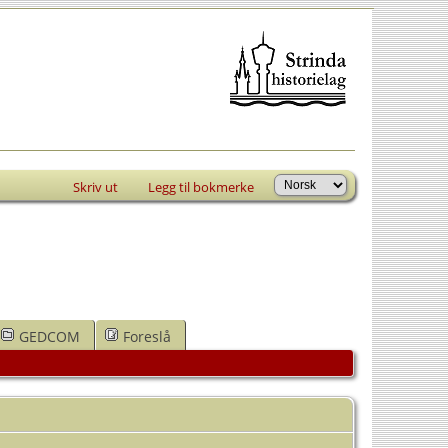
Skriv ut
Legg til bokmerke
GEDCOM
Foreslå