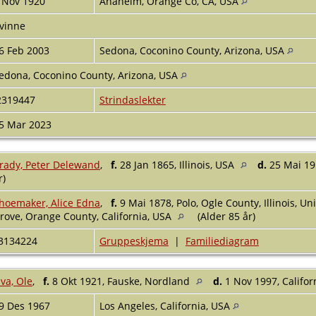
 Nov 1920
Anaheim, Orange Co, CA, USA
vinne
6 Feb 2003
Sedona, Coconino County, Arizona, USA
edona, Coconino County, Arizona, USA
2319447
Strindaslekter
5 Mar 2023
rady, Peter Delewand
,
f.
28 Jan 1865, Illinois, USA
d.
25 Mai 19
r)
hoemaker, Alice Edna
,
f.
9 Mai 1878, Polo, Ogle County, Illinois, U
rove, Orange County, California, USA
(Alder 85 år)
3134224
Gruppeskjema
|
Familiediagram
iva, Ole
,
f.
8 Okt 1921, Fauske, Nordland
d.
1 Nov 1997, Califor
9 Des 1967
Los Angeles, California, USA