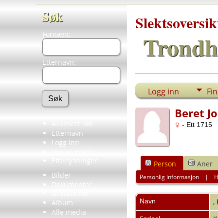
Søk
Slektsoversik
Fornavn:
Trondh
Etternavn:
Logg inn
Fi
Beret Jo
Avansert søk
- Ett 1715
Etternavn
Logg inn
Hva er nytt?
Etterlysninger
Person
Aner
Bilder
Personlig informasjon
|
H
Dokumenter
Gravsteiner
Navn
,
Album
Alle media