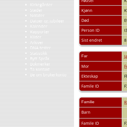
Fødsel
K
Kirkegårder
Steder
Kjønn
K
Notater
Død
E
Datoer og jubileer
Kalender
Person ID
I
Rapporter
Kilder
Sist endret
8
Arkiver
DNA tester
Statistikk
Far
J
Bytt Språk
Bokmerker
Mor
F
Ta kontakt
Be om brukerkonto
Ekteskap
F
Famile ID
F
Familie
R
Barn
Famile ID
F