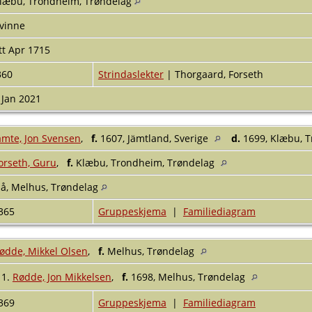
læbu, Trondheim, Trøndelag
vinne
tt Apr 1715
360
Strindaslekter
| Thorgaard, Forseth
 Jan 2021
amte, Jon Svensen
,
f.
1607, Jämtland, Sverige
d.
1699, Klæbu, 
orseth, Guru
,
f.
Klæbu, Trondheim, Trøndelag
lå, Melhus, Trøndelag
365
Gruppeskjema
|
Familiediagram
ødde, Mikkel Olsen
,
f.
Melhus, Trøndelag
1.
Rødde, Jon Mikkelsen
,
f.
1698, Melhus, Trøndelag
369
Gruppeskjema
|
Familiediagram