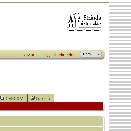
Skriv ut
Legg til bokmerke
GEDCOM
Foreslå