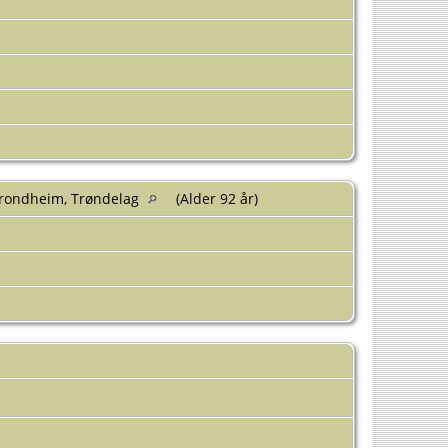
Trondheim, Trøndelag
(Alder 92 år)