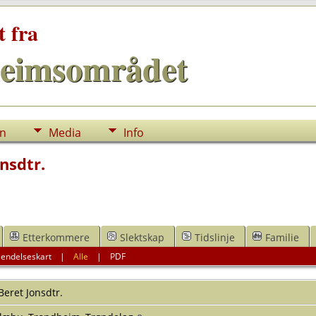
t fra
eimsområdet
nn
Media
Info
nsdtr.
Etterkommere
Slektskap
Tidslinje
Familie
endelseskart
|
Alle
|
PDF
Beret Jonsdtr.