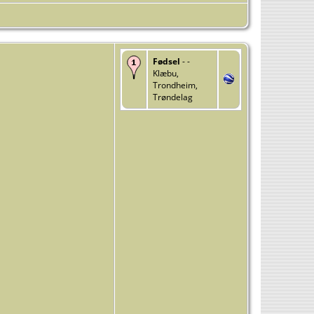
Fødsel
- -
Klæbu,
Trondheim,
Trøndelag