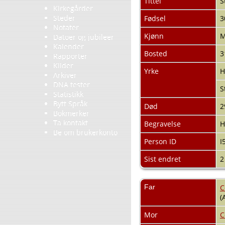
Tittel
S
Kirkegårder
Steder
Fødsel
3
Notater
Kjønn
Datoer og jubileer
Kalender
Bosted
3
Rapporter
Kilder
Yrke
H
Arkiver
DNA tester
S
Statistikk
Bytt Språk
Død
2
Bokmerker
Ta kontakt
Begravelse
H
Be om brukerkonto
Person ID
I
Sist endret
2
Far
C
(
Mor
C