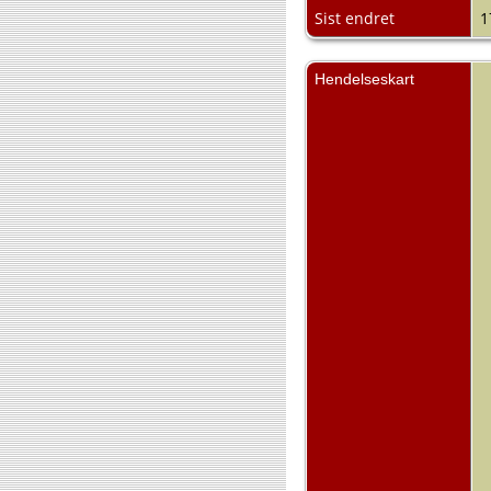
Sist endret
1
Hendelseskart