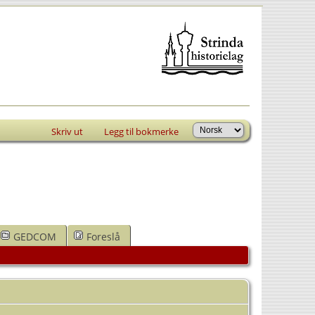
Skriv ut
Legg til bokmerke
GEDCOM
Foreslå