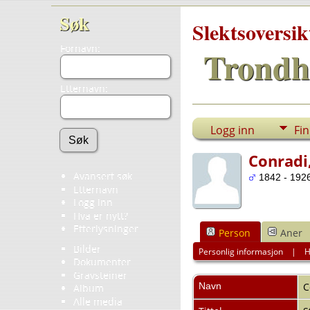
Søk
Slektsoversik
Fornavn:
Trondh
Etternavn:
Logg inn
Fi
Conradi
Avansert søk
1842 - 1926
Etternavn
Logg inn
Hva er nytt?
Etterlysninger
Person
Aner
Bilder
Personlig informasjon
|
H
Dokumenter
Gravsteiner
Navn
C
Album
Alle media