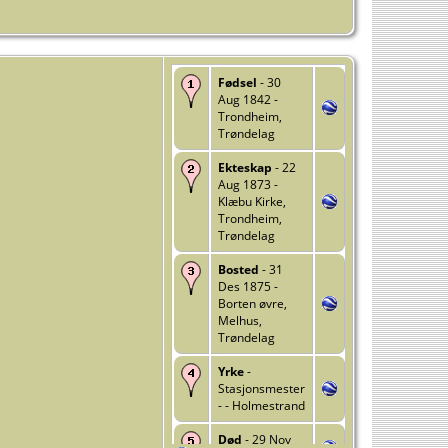
Fødsel
- 30
Aug 1842 -
Trondheim,
Trøndelag
Ekteskap
- 22
Aug 1873 -
Klæbu Kirke,
Trondheim,
Trøndelag
Bosted
- 31
Des 1875 -
Borten øvre,
Melhus,
Trøndelag
Yrke
-
Stasjonsmester
- - Holmestrand
Død
- 29 Nov