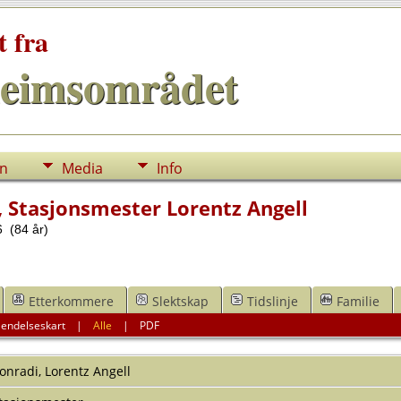
t fra
eimsområdet
nn
Media
Info
, Stasjonsmester Lorentz Angell
 (84 år)
Etterkommere
Slektskap
Tidslinje
Familie
endelseskart
|
Alle
|
PDF
onradi
,
Lorentz Angell