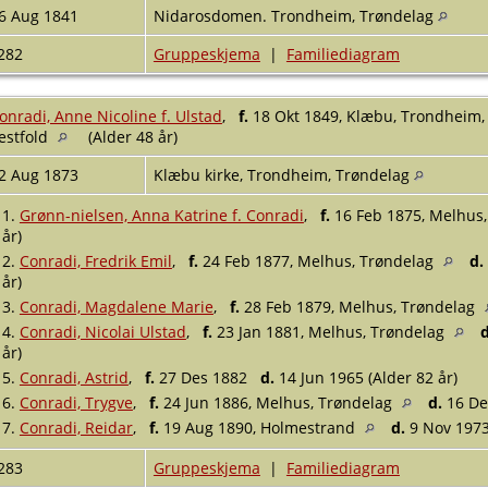
6 Aug 1841
Nidarosdomen. Trondheim, Trøndelag
282
Gruppeskjema
|
Familiediagram
onradi, Anne Nicoline f. Ulstad
,
f.
18 Okt 1849, Klæbu, Trondheim,
estfold
(Alder 48 år)
2 Aug 1873
Klæbu kirke, Trondheim, Trøndelag
1.
Grønn-nielsen, Anna Katrine f. Conradi
,
f.
16 Feb 1875, Melhus
år)
2.
Conradi, Fredrik Emil
,
f.
24 Feb 1877, Melhus, Trøndelag
d.
år)
3.
Conradi, Magdalene Marie
,
f.
28 Feb 1879, Melhus, Trøndelag
4.
Conradi, Nicolai Ulstad
,
f.
23 Jan 1881, Melhus, Trøndelag
d
år)
5.
Conradi, Astrid
,
f.
27 Des 1882
d.
14 Jun 1965 (Alder 82 år)
6.
Conradi, Trygve
,
f.
24 Jun 1886, Melhus, Trøndelag
d.
16 Des
7.
Conradi, Reidar
,
f.
19 Aug 1890, Holmestrand
d.
9 Nov 1973
283
Gruppeskjema
|
Familiediagram