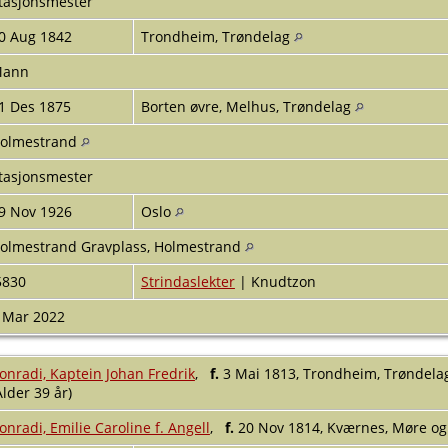
tasjonsmester
0 Aug 1842
Trondheim, Trøndelag
Mann
1 Des 1875
Borten øvre, Melhus, Trøndelag
olmestrand
tasjonsmester
9 Nov 1926
Oslo
olmestrand Gravplass, Holmestrand
5830
Strindaslekter
| Knudtzon
 Mar 2022
onradi, Kaptein Johan Fredrik
,
f.
3 Mai 1813, Trondheim, Trøndel
Alder 39 år)
onradi, Emilie Caroline f. Angell
,
f.
20 Nov 1814, Kværnes, Møre o