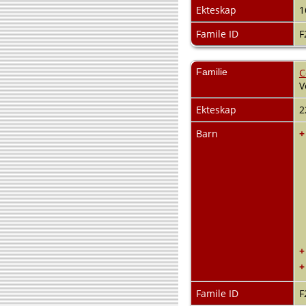
Ekteskap
1
Famile ID
F
Familie
C
V
Ekteskap
2
Barn
+
+
+
Famile ID
F