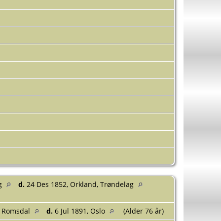
ag
d.
24 Des 1852, Orkland, Trøndelag
g Romsdal
d.
6 Jul 1891, Oslo
(Alder 76 år)