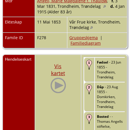
Mor
Angell, Marie Magdalene f. Thaulow
,
f.
3
Mar 1831, Trondheim, Trøndelag
d.
4 Jan
1915 (Alder 83 år)
Ekteskap
11 Mai 1853
Vår Frue kirke, Trondheim,
Trøndelag
Famile ID
F278
Gruppeskjema
|
Familiediagram
Hendelseskart
Fødsel
- 23 Jun
Vis
1855 -
kartet
Trondheim,
Trøndelag
Dåp
- 23 Aug
1855 -
Domkirken,
Trondheim,
Trøndelag
Bosted
- -
Thomas Angells
stiftelse,