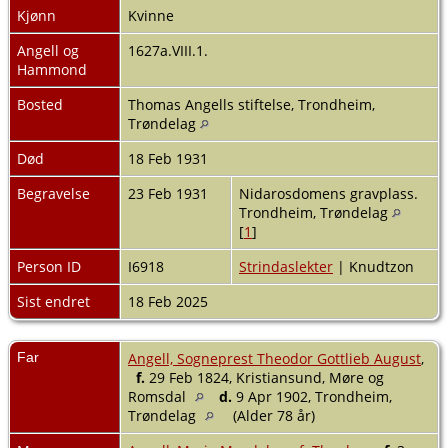
Kjønn
Kvinne
Angell og
1627a.VIII.1.
Hammond
Bosted
Thomas Angells stiftelse, Trondheim,
Trøndelag
Død
18 Feb 1931
Begravelse
23 Feb 1931
Nidarosdomens gravplass.
Trondheim, Trøndelag
[
1
]
Person ID
I6918
Strindaslekter
| Knudtzon
Sist endret
18 Feb 2025
Far
Angell, Sogneprest Theodor Gottlieb August
,
f.
29 Feb 1824, Kristiansund, Møre og
Romsdal
d.
9 Apr 1902, Trondheim,
Trøndelag
(Alder 78 år)