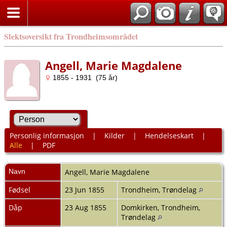
Slektsoversikt fra Trondheimsområdet
Angell, Marie Magdalene
1855 - 1931 (75 år)
Personlig informasjon
|
Kilder
|
Hendelseskart
|
Alle
|
PDF
Navn
Angell
,
Marie Magdalene
Fødsel
23 Jun 1855
Trondheim, Trøndelag
Dåp
23 Aug 1855
Domkirken, Trondheim,
Trøndelag