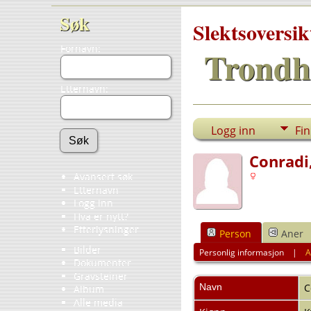
Søk
Slektsoversik
Fornavn:
Trondh
Etternavn:
Logg inn
Fi
Conradi,
Avansert søk
Etternavn
Logg inn
Hva er nytt?
Etterlysninger
Person
Aner
Bilder
Personlig informasjon
|
A
Dokumenter
Gravsteiner
Navn
C
Album
Alle media