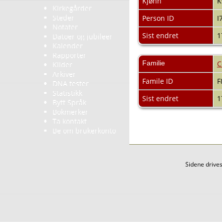
Kjønn
K
Kirkegårder
Steder
Person ID
I
Notater
Sist endret
1
Datoer og jubileer
Kalender
Rapporter
Familie
C
Kilder
Arkiver
Famile ID
F
DNA tester
Statistikk
Sist endret
1
Bytt Språk
Bokmerker
Ta kontakt
Be om brukerkonto
Sidene drive