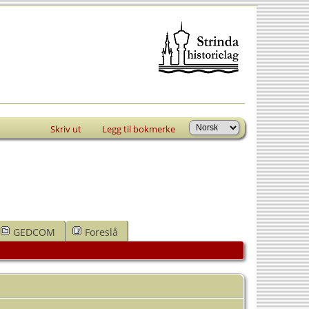
Skriv ut
Legg til bokmerke
GEDCOM
Foreslå