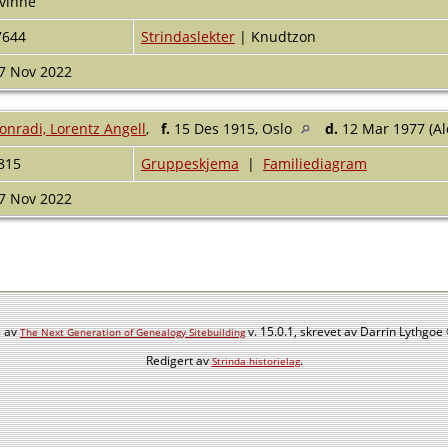
vinne
7644
Strindaslekter
| Knudtzon
7 Nov 2022
onradi, Lorentz Angell
,
f.
15 Des 1915, Oslo
d.
12 Mar 1977 (Al
815
Gruppeskjema
|
Familiediagram
7 Nov 2022
s av
v. 15.0.1, skrevet av Darrin Lythgo
The Next Generation of Genealogy Sitebuilding
Redigert av
.
Strinda historielag