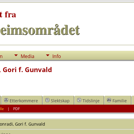
t fra
eimsområdet
nn
Media
Info
 Gori f. Gunvald
Etterkommere
Slektskap
Tidslinje
Familie
lle
|
PDF
onradi
,
Gori f. Gunvald