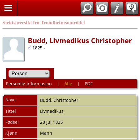
Slektsoversikt fra Trondheimsområdet
Budd, Livmedikus Christopher
1825 -
Personlig informasjon
|
Alle
|
PDF
Navn
Budd
,
Christopher
Tittel
Livmedikus
Fødsel
28 Jul 1825
Kjønn
Mann