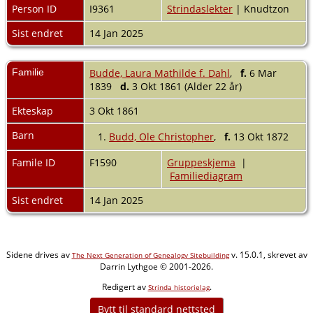
Person ID
I9361
Strindaslekter
| Knudtzon
Sist endret
14 Jan 2025
Familie
Budde, Laura Mathilde f. Dahl
,
f.
6 Mar
1839
d.
3 Okt 1861 (Alder 22 år)
Ekteskap
3 Okt 1861
Barn
1.
Budd, Ole Christopher
,
f.
13 Okt 1872
Famile ID
F1590
Gruppeskjema
|
Familiediagram
Sist endret
14 Jan 2025
Sidene drives av
v. 15.0.1, skrevet av
The Next Generation of Genealogy Sitebuilding
Darrin Lythgoe © 2001-2026.
Redigert av
.
Strinda historielag
Bytt til standard nettsted