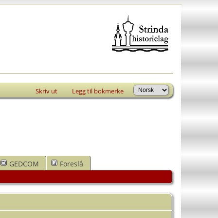
Skriv ut
Legg til bokmerke
GEDCOM
Foreslå