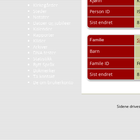
Kjønn
K
Kirkegårder
Steder
Person ID
I
Notater
Sist endret
8
Datoer og jubileer
Kalender
Rapporter
Familie
S
Kilder
Arkiver
Barn
DNA tester
Statistikk
Famile ID
F
Bytt Språk
Bokmerker
Sist endret
8
Ta kontakt
Be om brukerkonto
Sidene drive