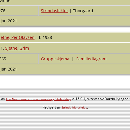
vinne
976
Strindaslekter
| Thorgaard
 Jan 2021
jetne, Per Olavsen
,
f.
1928
1.
Sjetne, Grim
665
Gruppeskjema
|
Familiediagram
 Jan 2021
s av
v. 15.0.1, skrevet av Darrin Lythgo
The Next Generation of Genealogy Sitebuilding
Redigert av
.
Strinda historielag