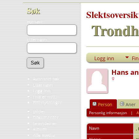
Søk
Slektsoversik
Fornavn:
Trondh
Etternavn:
Logg inn
Fi
Hans an
Avansert søk
Etternavn
Logg inn
Hva er nytt?
Etterlysninger
Person
Aner
Bilder
Personlig informasjon
|
A
Dokumenter
Gravsteiner
Navn
,
Album
Alle media