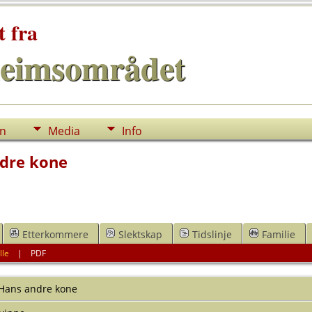
t fra
eimsområdet
nn
Media
Info
dre kone
Etterkommere
Slektskap
Tidslinje
Familie
lle
|
PDF
Hans andre kone