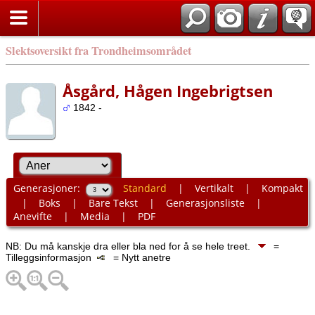
Slektsoversikt fra Trondheimsområdet
Åsgård, Hågen Ingebrigtsen
1842 -
Generasjoner:
Standard
|
Vertikalt
|
Kompakt
|
Boks
|
Bare Tekst
|
Generasjonsliste
|
Anevifte
|
Media
|
PDF
NB: Du må kanskje dra eller bla ned for å se hele treet.
=
Tilleggsinformasjon
= Nytt anetre