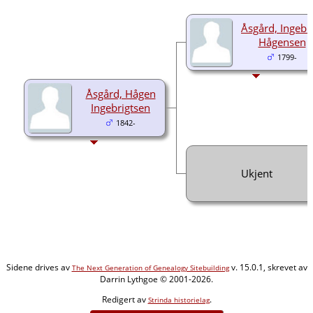
Åsgård, Ingebr
Hågensen
1799-
Åsgård, Hågen
Ingebrigtsen
1842-
Ukjent
Sidene drives av
v. 15.0.1, skrevet av
The Next Generation of Genealogy Sitebuilding
Darrin Lythgoe © 2001-2026.
Redigert av
.
Strinda historielag