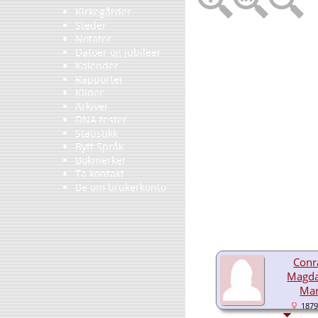
Kirkegårder
Steder
Notater
Datoer og jubileer
Kalender
Rapporter
Kilder
Arkiver
DNA tester
Statistikk
Bytt Språk
Bokmerker
Ta kontakt
Be om brukerkonto
Conr
Magda
Mar
1879