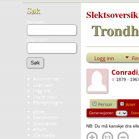
Søk
Slektsoversik
Fornavn:
Trondh
Etternavn:
Logg inn
Fi
Conradi
Avansert søk
1879 - 1967
Etternavn
Logg inn
Hva er nytt?
Etterlysninger
Person
Aner
Bilder
Generasjoner:
Stan
Dokumenter
Gravsteiner
NB: Du må kanskje dra eller
Album
Alle media