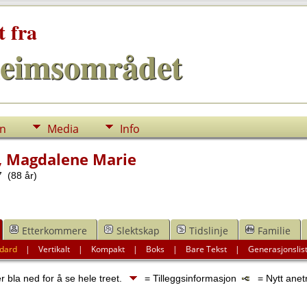
t fra
eimsområdet
nn
Media
Info
, Magdalene Marie
 (88 år)
Etterkommere
Slektskap
Tidslinje
Familie
dard
|
Vertikalt
|
Kompakt
|
Boks
|
Bare Tekst
|
Generasjonslis
 bla ned for å se hele treet.
= Tilleggsinformasjon
= Nytt anet