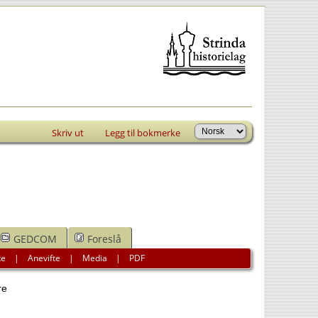
Skriv ut
Legg til bokmerke
GEDCOM
Foreslå
te
|
Anevifte
|
Media
|
PDF
re