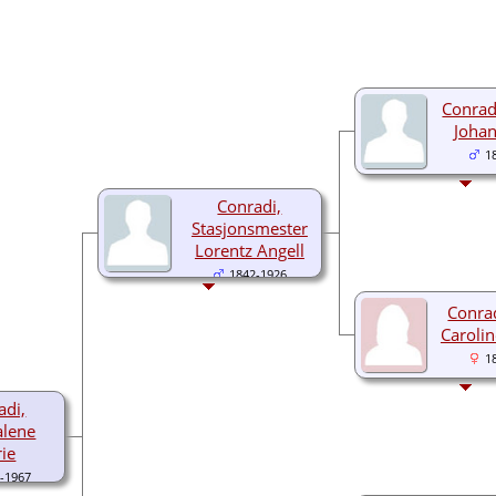
Conrad
Johan
1
Conradi,
Stasjonsmester
Lorentz Angell
1842-1926
Conrad
Carolin
1
adi,
lene
ie
-1967