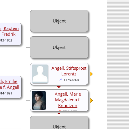
Ukjent
i, Kaptein
 Fredrik
813-1852
Ukjent
Angell, Stiftsprost
Lorentz
1778-1860
i, Emilie
e f. Angell
Angell, Marie
814-1891
Magdalena f.
Knudtzon
1786-1872
Ukjent