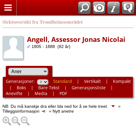
Slektsoversikt fra Trondheimsområdet
Angell, Assessor Jonas Nicolai
1805 - 1888 (82 år)
Generasjoner:
Standard
|
Vertikalt
|
Kompakt
|
Boks
|
Bare Tekst
|
Generasjonsliste
|
Anevifte
|
Media
|
PDF
NB: Du må kanskje dra eller bla ned for å se hele treet.
=
Tilleggsinformasjon
= Nytt anetre