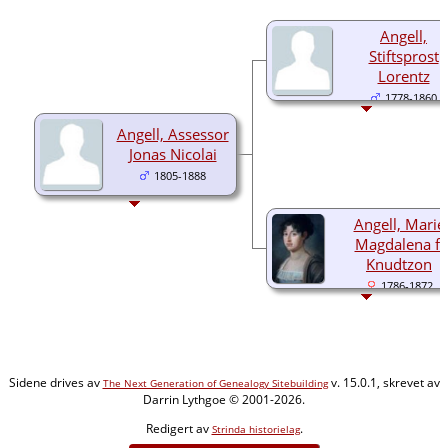
Angell,
Stiftsprost
Lorentz
1778-1860
Angell, Assessor
Jonas Nicolai
1805-1888
Angell, Marie
Magdalena f.
Knudtzon
1786-1872
Sidene drives av
v. 15.0.1, skrevet av
The Next Generation of Genealogy Sitebuilding
Darrin Lythgoe © 2001-2026.
Redigert av
.
Strinda historielag