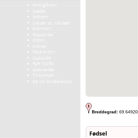
Kirkegårder
Steder
Notater
Datoer og jubileer
Kalender
Rapporter
Kilder
Arkiver
DNA tester
Statistikk
Bytt Språk
Bokmerker
Ta kontakt
Be om brukerkonto
Breddegrad:
69.64920
Fødsel