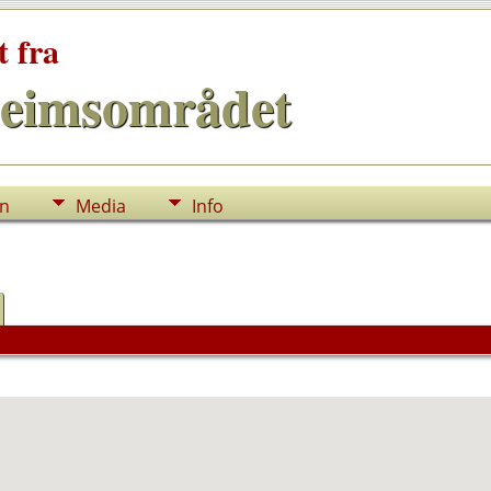
t fra
eimsområdet
nn
Media
Info