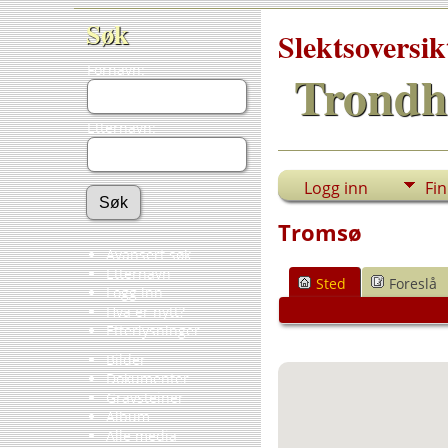
Søk
Slektsoversik
Fornavn:
Trondh
Etternavn:
Logg inn
Fi
Tromsø
Avansert søk
Etternavn
Sted
Foreslå
Logg inn
Hva er nytt?
Etterlysninger
Bilder
Dokumenter
Gravsteiner
Album
Alle media