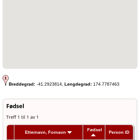
Breddegrad:
-41.2923814,
Lengdegrad:
174.7787463
Fødsel
Treff 1 til 1 av 1
Fødsel
Etternavn, Fornavn
Person ID