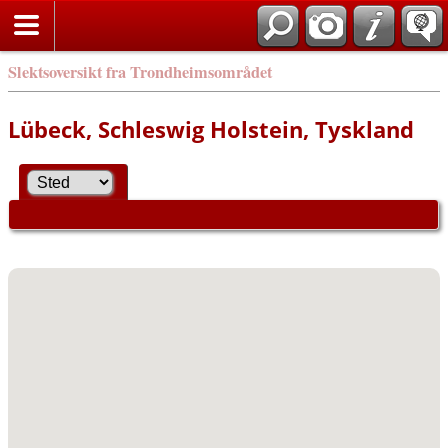
Slektsoversikt fra Trondheimsområdet
Lübeck, Schleswig Holstein, Tyskland