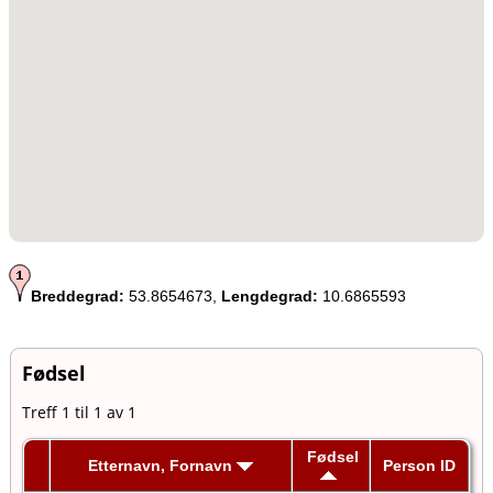
Breddegrad:
53.8654673,
Lengdegrad:
10.6865593
Fødsel
Treff 1 til 1 av 1
Fødsel
Etternavn, Fornavn
Person ID