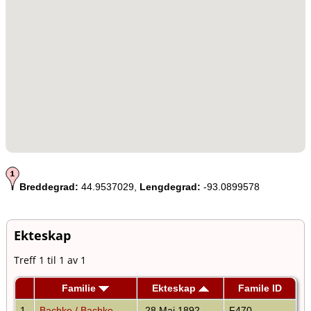
Breddegrad:
44.9537029,
Lengdegrad:
-93.0899578
Ekteskap
Treff 1 til 1 av 1
Familie
Ekteskap
Famile ID
1
Bachke / Bachke
28 Mai 1892
F470