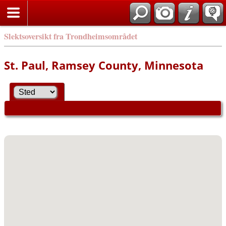
Slektsoversikt fra Trondheimsområdet
St. Paul, Ramsey County, Minnesota