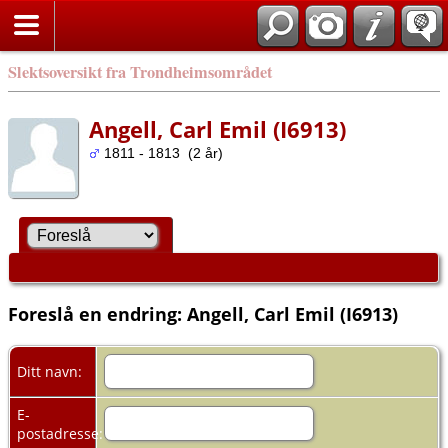
Slektsoversikt fra Trondheimsområdet
Angell, Carl Emil (I6913)
1811 - 1813 (2 år)
Foreslå en endring: Angell, Carl Emil (I6913)
Ditt navn:
E-
postadresse: